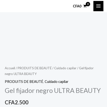
Aller
CFA
0
au
contenu
quantité
de
Gel
fijador
negro
ULTRA
BEAUTY
Accueil
/
PRODUITS DE BEAUTÉ
/
Cuidado capilar
/ Gel fijador
negro ULTRA BEAUTY
PRODUITS DE BEAUTÉ
,
Cuidado capilar
Gel fijador negro ULTRA BEAUTY
CFA
2.500