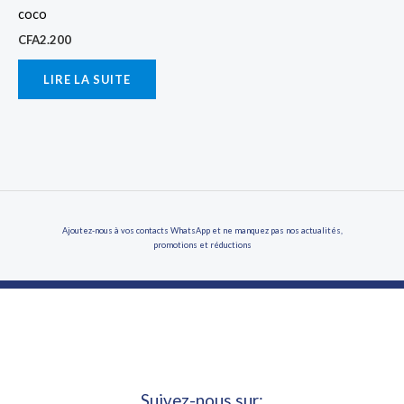
coco
CFA
2.200
LIRE LA SUITE
Ajoutez-nous à vos contacts WhatsApp et ne manquez pas nos actualités,
promotions et réductions
Suivez-nous sur: