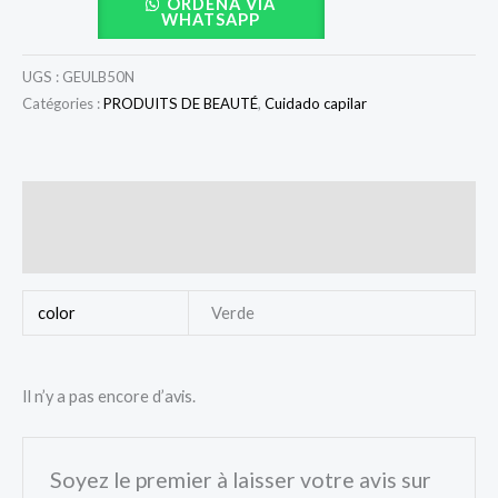
ORDENA VÍA
WHATSAPP
UGS :
GEULB50N
Catégories :
PRODUITS DE BEAUTÉ
,
Cuidado capilar
Informations complémentaires
Avis (0)
color
Verde
Il n’y a pas encore d’avis.
Soyez le premier à laisser votre avis sur