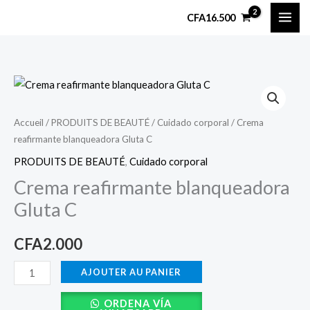
Aller
CFA
16.500
au
contenu
quantité
de
Crema
Accueil
/
PRODUITS DE BEAUTÉ
/
Cuidado corporal
/ Crema
reafirmante blanqueadora Gluta C
reafirmante
blanqueadora
PRODUITS DE BEAUTÉ
,
Cuidado corporal
Gluta
Crema reafirmante blanqueadora
C
Gluta C
CFA
2.000
AJOUTER AU PANIER
ORDENA VÍA