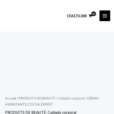
Aller
au
CFA
173.300
contenu
Accueil
/
PRODUITS DE BEAUTÉ
/
Cuidado corporal
/ CREMA
HIDRATANTE COCOA EXPERT
PRODUITS DE BEAUTÉ
,
Cuidado corporal