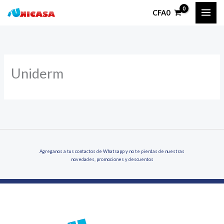
Ir
CFA
0
al
contenido
Uniderm
Agreganos a tus contactos de Whatsapp y no te pierdas de nuestras
novedades, promociones y descuentos