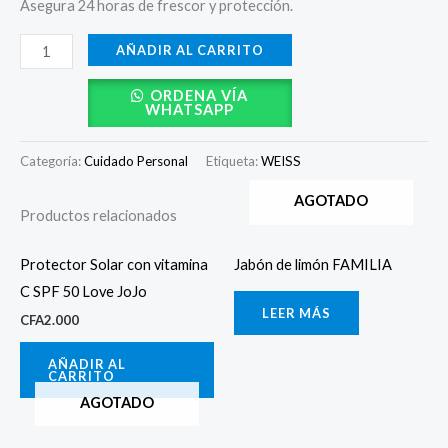
Asegura 24 horas de frescor y protección.
AÑADIR AL CARRITO
ORDENA VÍA
WHATSAPP
Categoría:
Cuidado Personal
Etiqueta:
WEISS
AGOTADO
Productos relacionados
Protector Solar con vitamina
Jabón de limón FAMILIA
C SPF 50 Love JoJo
LEER MÁS
CFA
2.000
AÑADIR AL
CARRITO
AGOTADO