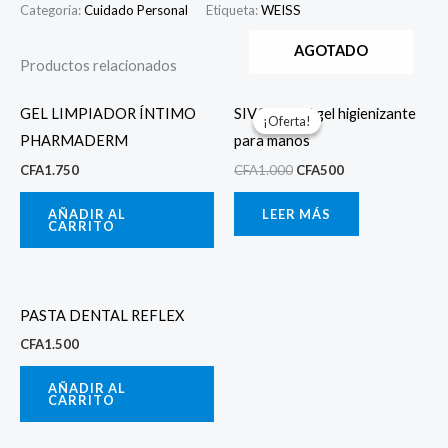
Categoría:
Cuidado Personal
Etiqueta:
WEISS
AGOTADO
Productos relacionados
El
El
precio
precio
GEL LIMPIADOR ÍNTIMO
SIVODERM gel higienizante
¡Oferta!
¡Oferta!
original
actual
PHARMADERM
para manos
era:
es:
CFA1.000.
CFA500.
CFA
1.750
CFA
1.000
CFA
500
AÑADIR AL
LEER MÁS
CARRITO
PASTA DENTAL REFLEX
CFA
1.500
AÑADIR AL
CARRITO