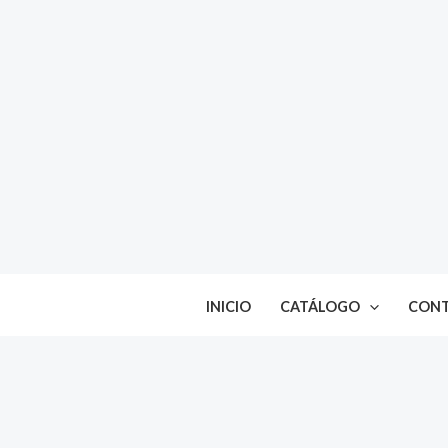
Ir
al
contenido
INICIO
CATÁLOGO
CON