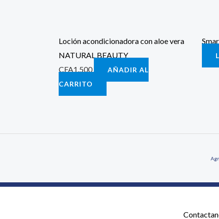
Loción acondicionadora con aloe vera
Smar
NATURAL BEAUTY
CFA
1.500
AÑADIR AL
CARRITO
Agr
Contactan