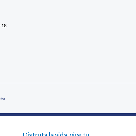
-18
ntos
Disfruta la vida, vive tu