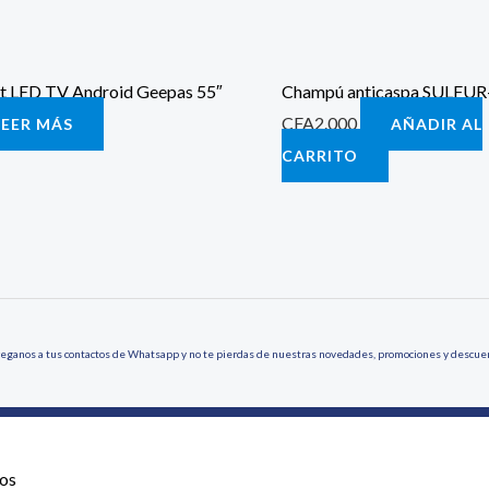
t LED TV Android Geepas 55″
Champú anticaspa SULFUR
CFA
2.000
LEER MÁS
AÑADIR AL
CARRITO
eganos a tus contactos de Whatsapp y no te pierdas de nuestras novedades, promociones y descue
os