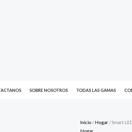
TACTANOS
SOBRE NOSOTROS
TODAS LAS GAMAS
CON
Inicio
/
Hogar
/ Smart LE
Hogar