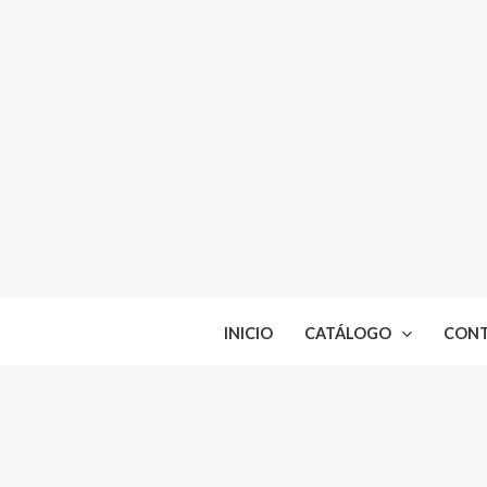
Ir
al
contenido
INICIO
CATÁLOGO
CON