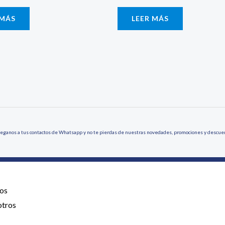
 MÁS
LEER MÁS
eganos a tus contactos de Whatsapp y no te pierdas de nuestras novedades, promociones y descue
os
otros