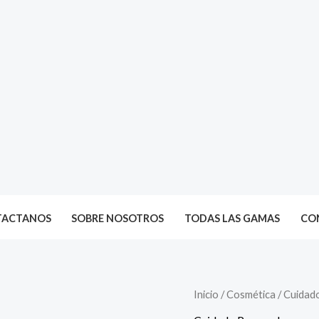
TACTANOS
SOBRE NOSOTROS
TODAS LAS GAMAS
CON
Inicio
/
Cosmética
/
Cuidad