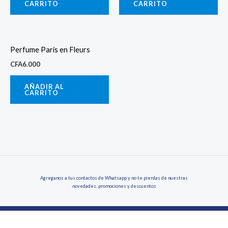
CARRITO
CARRITO
Perfume Paris en Fleurs
CFA
6.000
AÑADIR AL
CARRITO
Agreganos a tus contactos de Whatsapp y no te pierdas de nuestras
novedades, promociones y descuentos