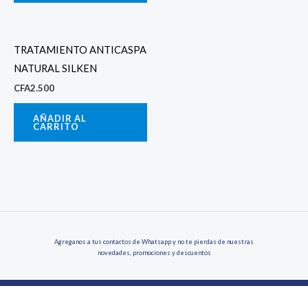
TRATAMIENTO ANTICASPA
NATURAL SILKEN
CFA
2.500
AÑADIR AL
CARRITO
Agreganos a tus contactos de Whatsapp y no te pierdas de nuestras
novedades, promociones y descuentos