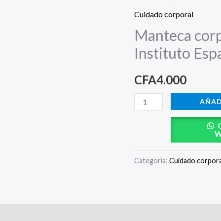
de
Cuidado corporal
la
Manteca corp
línea
Instituto Esp
Cremoso
de
CFA
4.000
Instituto
Español
AÑAD
cantidad
W
Categoría:
Cuidado corpora