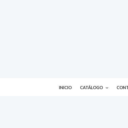
Ir
al
contenido
INICIO
CATÁLOGO
CON