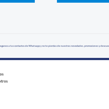
eganos a tus contactos de Whatsapp y no te pierdas de nuestras novedades, promociones y descue
os
otros