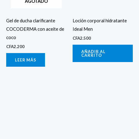
AGOTADO
Gel de ducha clarificante
Loción corporal hidratante
COCODERMA con aceite de
Ideal Men
coco
CFA
2.500
CFA
2.200
AÑADIR AL
CARRITO
LEER MÁS