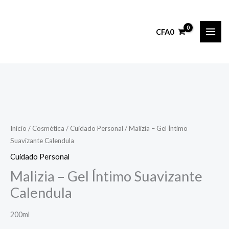
Ir
al
CFA
0
contenido
Inicio
/
Cosmética
/
Cuidado Personal
/ Malizia – Gel Íntimo
Suavizante Calendula
Cuidado Personal
Malizia – Gel Íntimo Suavizante
Calendula
200ml