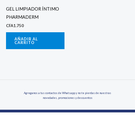
GEL LIMPIADOR ÍNTIMO
PHARMADERM
CFA
1.750
AÑADIR AL
CARRITO
Agreganos a tus contactos de Whatsapp y no te pierdas de nuestras
novedades, promociones y descuentos