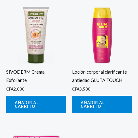
SIVODERM Crema
Loción corporal clarificante
Exfoliante
antiedad GLUTA TOUCH
CFA
2.000
CFA
3.500
AÑADIR AL
AÑADIR AL
CARRITO
CARRITO