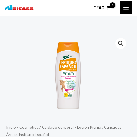
Ir
CFA
0
al
contenido
Loción
Piernas
Cansadas
Árnica
Instituto
Español
cantidad
Inicio
/
Cosmética
/
Cuidado corporal
/ Loción Piernas Cansadas
Árnica Instituto Español