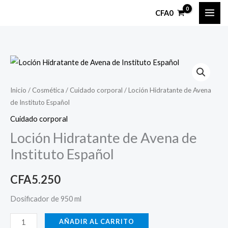
Ir
CFA
0
al
contenido
Loción
Hidratante
de
Inicio
/
Cosmética
/
Cuidado corporal
/ Loción Hidratante de Avena
de Instituto Español
Avena
de
Cuidado corporal
Instituto
Loción Hidratante de Avena de
Español
Instituto Español
cantidad
CFA
5.250
Dosificador de 950 ml
AÑADIR AL CARRITO