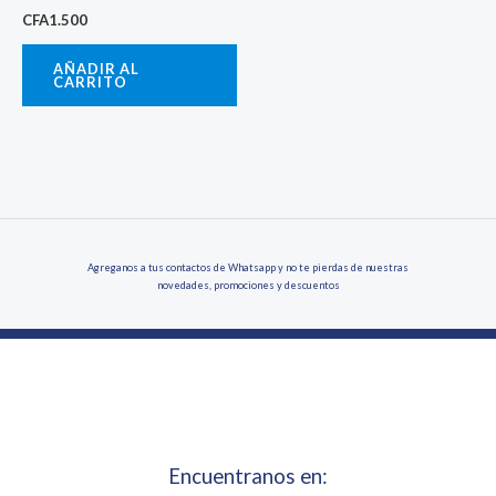
CFA
1.500
AÑADIR AL
CARRITO
Agreganos a tus contactos de Whatsapp y no te pierdas de nuestras
novedades, promociones y descuentos
Encuentranos en: