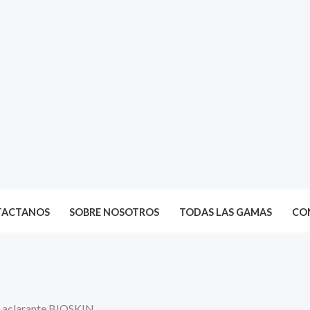
TACTANOS
SOBRE NOSOTROS
TODAS LAS GAMAS
CON
l aclarante BIOSKIN