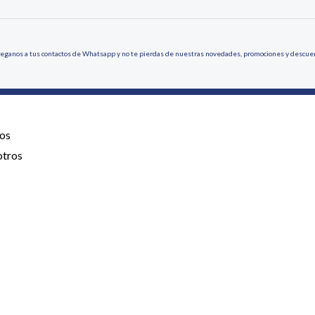
eganos a tus contactos de Whatsapp y no te pierdas de nuestras novedades, promociones y descue
os
otros