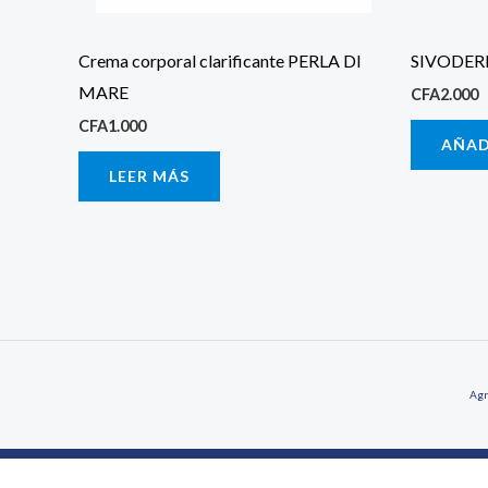
Crema corporal clarificante PERLA DI
SIVODERM
MARE
CFA
2.000
CFA
1.000
AÑAD
LEER MÁS
Agr