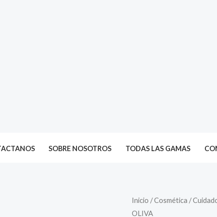
TACTANOS
SOBRE NOSOTROS
TODAS LAS GAMAS
CON
Inicio
/
Cosmética
/
Cuidado
OLIVA