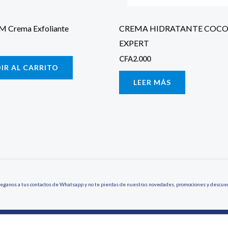
 Crema Exfoliante
CREMA HIDRATANTE COC
EXPERT
CFA
2.000
IR AL CARRITO
LEER MÁS
eganos a tus contactos de Whatsapp y no te pierdas de nuestras novedades, promociones y descue