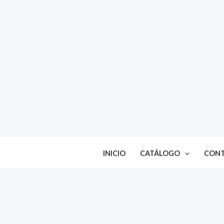
Ir
al
contenido
INICIO
CATÁLOGO
CON