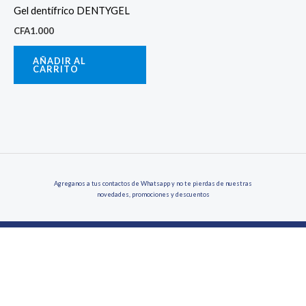
Gel dentífrico DENTYGEL
CFA
1.000
AÑADIR AL
CARRITO
Agreganos a tus contactos de Whatsapp y no te pierdas de nuestras
novedades, promociones y descuentos