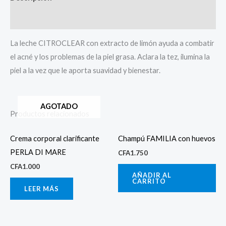
Valoraciones (0)
La leche CITROCLEAR con extracto de limón ayuda a combatir
el acné y los problemas de la piel grasa. Aclara la tez, ilumina la
piel a la vez que le aporta suavidad y bienestar.
AGOTADO
Productos relacionados
Crema corporal clarificante
Champú FAMILIA con huevos
PERLA DI MARE
CFA
1.750
CFA
1.000
AÑADIR AL
CARRITO
LEER MÁS