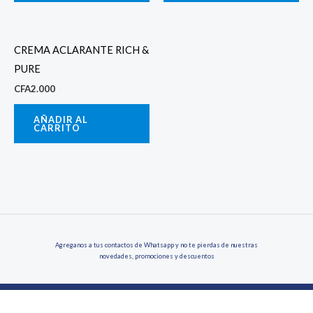
CREMA ACLARANTE RICH &
PURE
CFA
2.000
AÑADIR AL
CARRITO
Agreganos a tus contactos de Whatsapp y no te pierdas de nuestras
novedades, promociones y descuentos