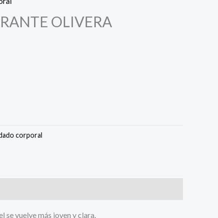
oral
ARANTE OLIVERA
dado corporal
iel se vuelve más joven y clara.