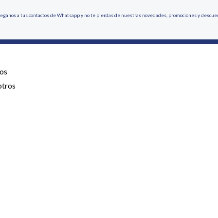
eganos a tus contactos de Whatsapp y no te pierdas de nuestras novedades, promociones y descue
os
otros