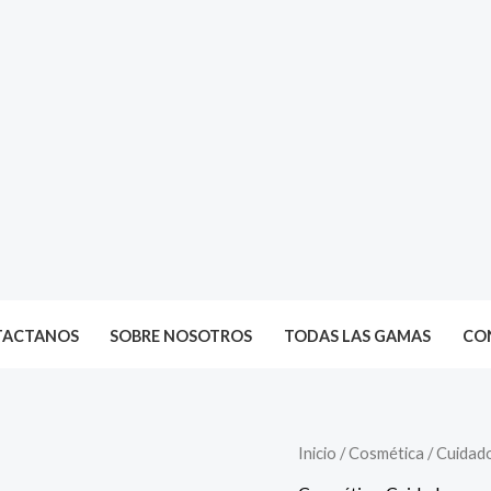
TACTANOS
SOBRE NOSOTROS
TODAS LAS GAMAS
CON
Inicio
/
Cosmética
/
Cuidado