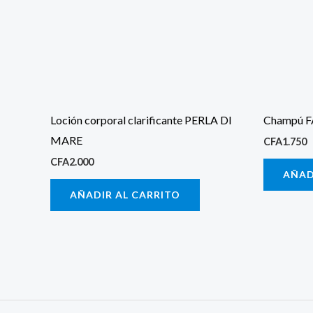
Loción corporal clarificante PERLA DI
Champú F
MARE
CFA
1.750
CFA
2.000
AÑAD
AÑADIR AL CARRITO