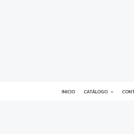
Ir
al
contenido
INICIO
CATÁLOGO
CON