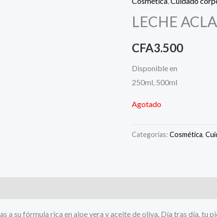
Cosmética
,
Cuidado corp
LECHE ACL
CFA
3.500
Disponible en
250ml, 500ml
Agotado
Categorías:
Cosmética
,
Cui
as a su fórmula rica en aloe vera y aceite de oliva. Día tras día, tu p