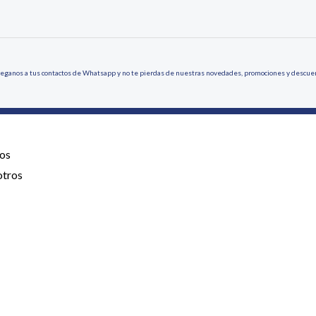
eganos a tus contactos de Whatsapp y no te pierdas de nuestras novedades, promociones y descue
os
otros