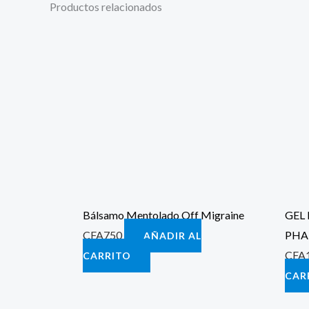
Productos relacionados
Bálsamo Mentolado Off Migraine
GEL
CFA
750
PH
AÑADIR AL
CFA
CARRITO
CAR