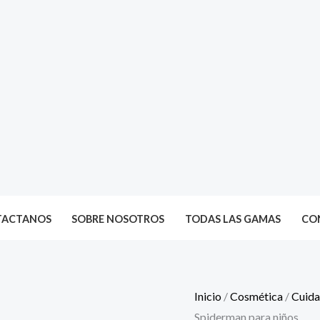
TACTANOS
SOBRE NOSOTROS
TODAS LAS GAMAS
CON
Inicio
/
Cosmética
/
Cuida
Spiderman para niños