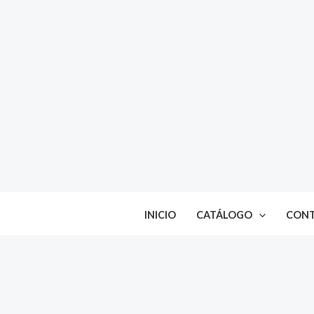
Ir
al
contenido
INICIO
CATÁLOGO
CON