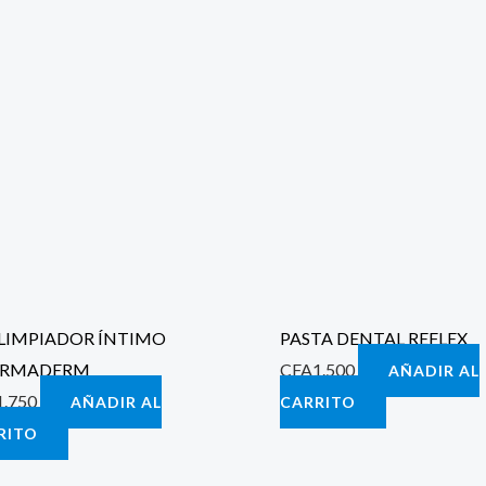
 LIMPIADOR ÍNTIMO
PASTA DENTAL REFLEX
ARMADERM
CFA
1.500
AÑADIR AL
1.750
AÑADIR AL
CARRITO
RITO