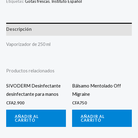
Etiquetas:
Gotas frescas
,
Instituto Español
Descripción
Vaporizador de 250 ml
Productos relacionados
SIVODERM Desinfectante
Bálsamo Mentolado Off
desinfectante para manos
Migraine
CFA
2.900
CFA
750
AÑADIR AL
AÑADIR AL
CARRITO
CARRITO