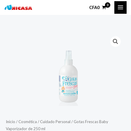
Ir
CFA
0
al
contenido
Inicio
/
Cosmética
/
Cuidado Personal
/ Gotas Frescas Baby
Vaporizador de 250 ml