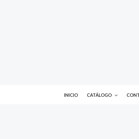
Ir
al
contenido
INICIO
CATÁLOGO
CON