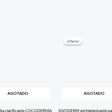
El
El
precio
precio
¡Oferta!
¡Oferta!
original
actual
era:
es:
CFA1.000.
CFA500.
AGOTADO
AGOTADO
ucha clarificante COCODERMA
SIVODERM gel higienizante p