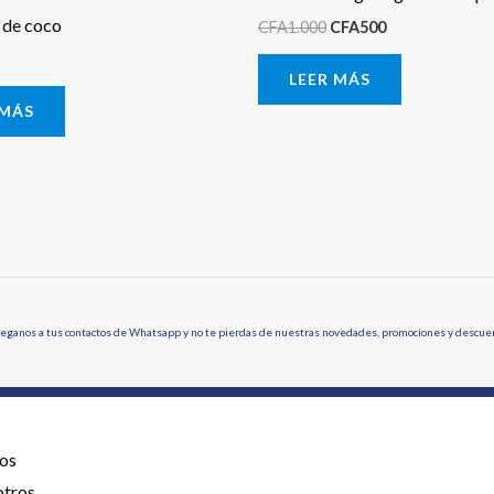
 de coco
CFA
1.000
CFA
500
LEER MÁS
 MÁS
eganos a tus contactos de Whatsapp y no te pierdas de nuestras novedades, promociones y descue
os
otros