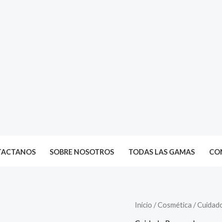
TACTANOS
SOBRE NOSOTROS
TODAS LAS GAMAS
CON
Inicio
/
Cosmética
/
Cuidad