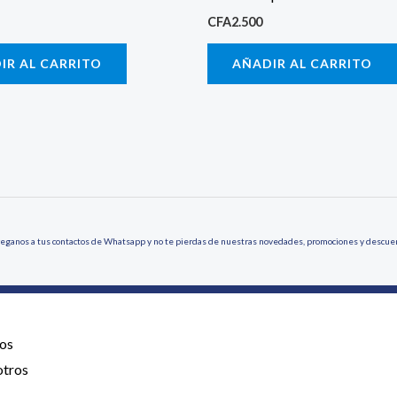
CFA
2.500
IR AL CARRITO
AÑADIR AL CARRITO
eganos a tus contactos de Whatsapp y no te pierdas de nuestras novedades, promociones y descue
os
otros