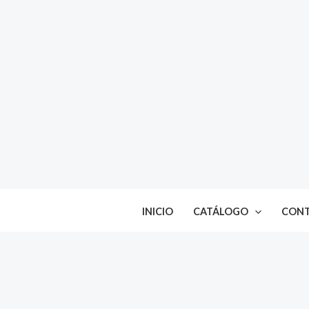
Ir
al
contenido
INICIO
CATÁLOGO
CON