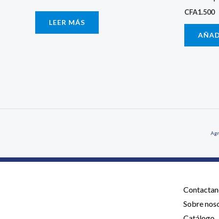
CFA
1.500
LEER MÁS
AÑAD
Agr
Contactan
Sobre nos
Catálogo