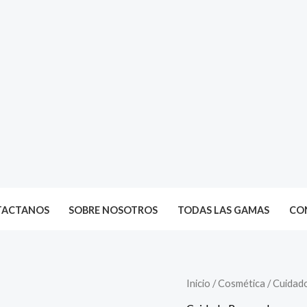
TACTANOS
SOBRE NOSOTROS
TODAS LAS GAMAS
CON
Inicio
/
Cosmética
/
Cuidad