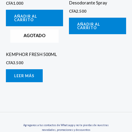
Desodorante Spray
CFA
1.000
CFA
2.500
AÑADIR AL
CARRITO
AÑADIR AL
CARRITO
AGOTADO
KEMPHOR FRESH 500ML
CFA
3.500
LEER MÁS
Agreganos a tus contactos de Whatsapp y no te pierdas de nuestras
novedades, promociones y descuentos