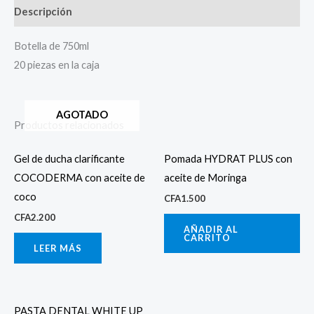
Descripción
Botella de 750ml
20 piezas en la caja
AGOTADO
Productos relacionados
Gel de ducha clarificante
Pomada HYDRAT PLUS con
COCODERMA con aceite de
aceite de Moringa
coco
CFA
1.500
CFA
2.200
AÑADIR AL
CARRITO
LEER MÁS
PASTA DENTAL WHITE UP