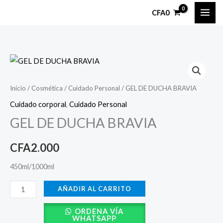
Ir
CFA
0
al
contenido
GEL
DE
DUCHA
Inicio
/
Cosmética
/
Cuidado Personal
/ GEL DE DUCHA BRAVIA
BRAVIA
Cuidado corporal
,
Cuidado Personal
cantidad
GEL DE DUCHA BRAVIA
CFA
2.000
450ml/1000ml
AÑADIR AL CARRITO
ORDENA VÍA
WHATSAPP