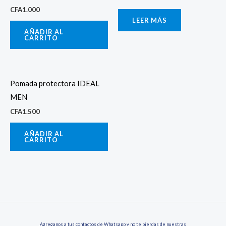
CFA
1.000
LEER MÁS
AÑADIR AL
CARRITO
Pomada protectora IDEAL
MEN
CFA
1.500
AÑADIR AL
CARRITO
Agreganos a tus contactos de Whatsapp y no te pierdas de nuestras