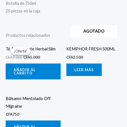
Botella de 750ml
20 piezas en la caja
AGOTADO
Productos relacionados
El
El
precio
precio
Té Adelgazante Herbal Slim
KEMPHOR FRESH 500ML
¡Oferta!
¡Oferta!
original
actual
CFA
7.000
CFA
5.000
CFA
3.500
era:
es:
CFA7.000.
CFA5.000.
AÑADIR AL
LEER MÁS
CARRITO
Bálsamo Mentolado Off
Migraine
CFA
750
AÑADIR AL