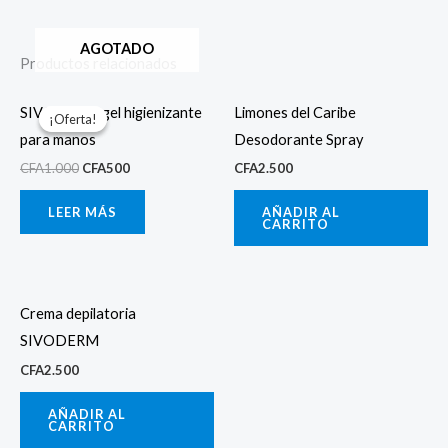
AGOTADO
Productos relacionados
El
El
precio
precio
SIVODERM gel higienizante
Limones del Caribe
¡Oferta!
¡Oferta!
original
actual
para manos
Desodorante Spray
era:
es:
CFA1.000.
CFA500.
CFA
1.000
CFA
500
CFA
2.500
LEER MÁS
AÑADIR AL
CARRITO
Crema depilatoria
SIVODERM
CFA
2.500
AÑADIR AL
CARRITO