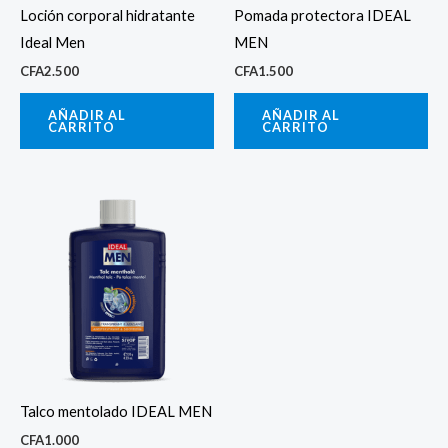
Loción corporal hidratante
Pomada protectora IDEAL
Ideal Men
MEN
CFA
2.500
CFA
1.500
AÑADIR AL
AÑADIR AL
CARRITO
CARRITO
Talco mentolado IDEAL MEN
CFA
1.000