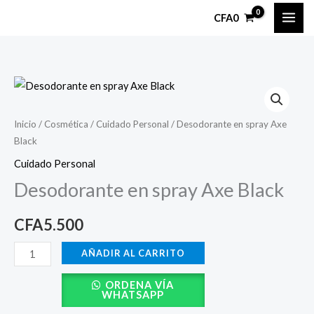
Ir
CFA
0
al
contenido
Desodorante
en
spray
Inicio
/
Cosmética
/
Cuidado Personal
/ Desodorante en spray Axe
Black
Axe
Black
Cuidado Personal
cantidad
Desodorante en spray Axe Black
CFA
5.500
AÑADIR AL CARRITO
ORDENA VÍA
WHATSAPP