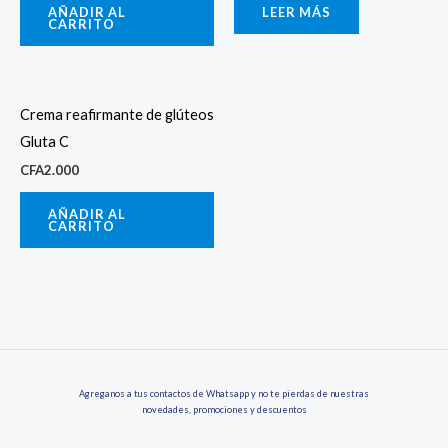
AÑADIR AL
LEER MÁS
CARRITO
Crema reafirmante de glúteos
Gluta C
CFA
2.000
AÑADIR AL
CARRITO
Agreganos a tus contactos de Whatsapp y no te pierdas de nuestras
novedades, promociones y descuentos