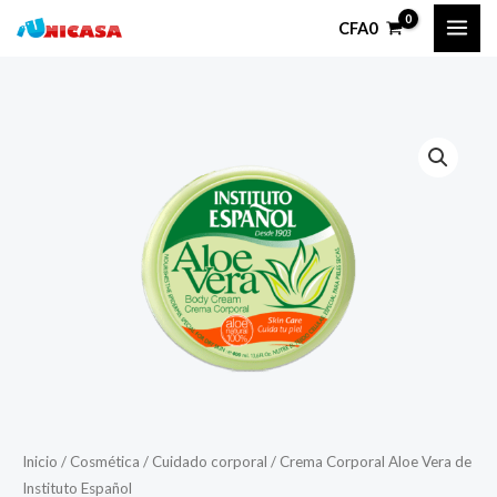
Ir
CFA
0
al
contenido
Inicio
/
Cosmética
/
Cuidado corporal
/ Crema Corporal Aloe Vera de
Instituto Español