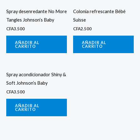
Spray desenredante No More
Colonia refrescante Bébé
Tangles Johnson’s Baby
Suisse
CFA
3.500
CFA
2.500
AÑADIR AL
AÑADIR AL
CARRITO
CARRITO
Spray acondicionador Shiny &
Soft Johnson’s Baby
CFA
3.500
AÑADIR AL
CARRITO