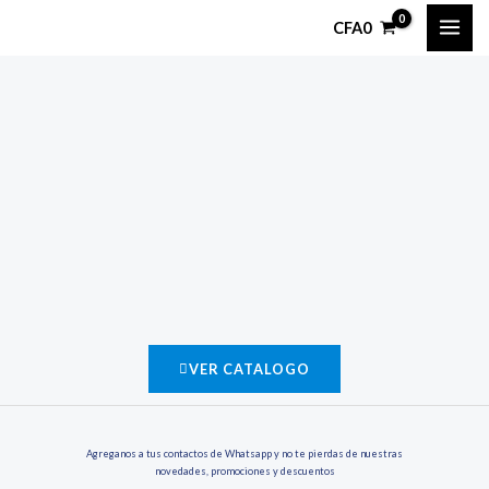
Ir
CFA
0
al
contenido
VER CATALOGO
Agreganos a tus contactos de Whatsapp y no te pierdas de nuestras
novedades, promociones y descuentos