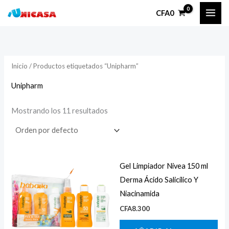
Ir
P
P
CFA
0
al
r
r
contenido
e
e
c
c
Inicio
/ Productos etiquetados “Unipharm”
i
i
o
o
Unipharm
Mostrando los 11 resultados
í
á
n
x
i
i
Gel Limpiador Nivea 150 ml
o
o
Derma Ácido Salicílico Y
Niacinamida
CFA
8.300