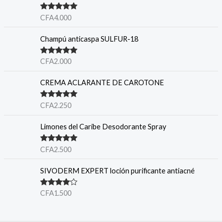
Valorado en
CFA
4.000
5.00
de 5
Champú anticaspa SULFUR-18
Valorado en
CFA
2.000
5.00
de 5
CREMA ACLARANTE DE CAROTONE
Valorado en
CFA
2.250
5.00
de 5
Limones del Caribe Desodorante Spray
Valorado en
CFA
2.500
5.00
de 5
SIVODERM EXPERT loción purificante antiacné
Valorado
CFA
1.500
en
4.00
de 5