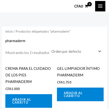
Ir
P
P
CFA
0
al
r
r
contenido
e
e
c
c
Inicio
/ Productos etiquetados “pharmaderm”
i
i
o
o
pharmaderm
Mostrando los 2 resultados
í
á
n
x
CREMA PARA EL CUIDADO
GEL LIMPIADOR ÍNTIMO
i
i
DE LOS PIES
PHARMADERM
PHARMADERM
CFA
1.750
o
o
CFA
1.000
AÑADIR AL
CARRITO
AÑADIR AL
CARRITO