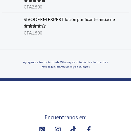
Note
5.00
CFA
2.500
sur 5
SIVODERM EXPERT loción purificante antiacné
Note
4.00
CFA
1.500
sur 5
Agreganos a tus contactos de Whatsapp y no te pierdas de nuestras
novedades, promociones y descuentos
Encuentranos en: