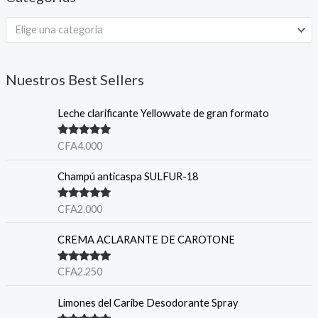
Elige una categoría
Nuestros Best Sellers
Leche clarificante Yellowvate de gran formato
Note
5.00
CFA
4.000
sur 5
Champú anticaspa SULFUR-18
Note
5.00
CFA
2.000
sur 5
CREMA ACLARANTE DE CAROTONE
Note
5.00
CFA
2.250
sur 5
Limones del Caribe Desodorante Spray