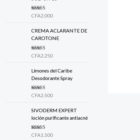
Valorado en
CFA
2.000
5.00
de 5
CREMA ACLARANTE DE
CAROTONE
Valorado en
CFA
2.250
5.00
de 5
Limones del Caribe
Desodorante Spray
Valorado en
CFA
2.500
5.00
de 5
SIVODERM EXPERT
loción purificante antiacné
Valorado
CFA
1.500
en
4.00
de