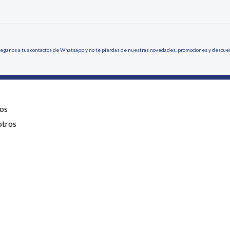
eganos a tus contactos de Whatsapp y no te pierdas de nuestras novedades, promociones y descue
os
otros