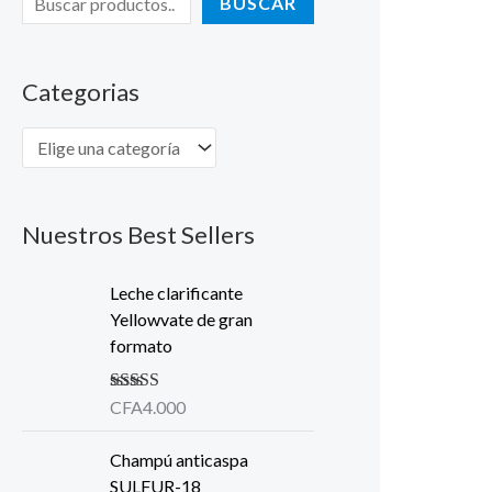
BUSCAR
Categorias
Nuestros Best Sellers
Leche clarificante
Yellowvate de gran
formato
Valorado en
CFA
4.000
5.00
de 5
Champú anticaspa
SULFUR-18