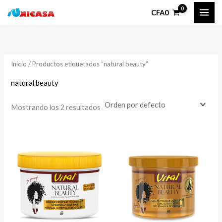
Ir
P
P
CFA
0
al
r
r
contenido
e
e
c
c
Inicio
/ Productos etiquetados “natural beauty”
i
i
o
o
natural beauty
Mostrando los 2 resultados
í
á
n
x
i
i
o
o