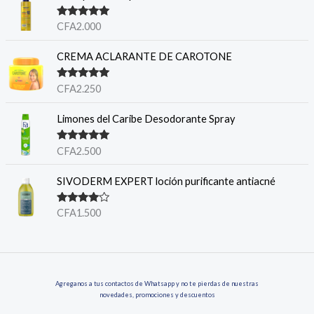
Note
5.00
CFA
2.000
sur 5
CREMA ACLARANTE DE CAROTONE
Note
5.00
CFA
2.250
sur 5
Limones del Caribe Desodorante Spray
Note
5.00
CFA
2.500
sur 5
SIVODERM EXPERT loción purificante antiacné
Note
4.00
CFA
1.500
sur 5
Agreganos a tus contactos de Whatsapp y no te pierdas de nuestras
novedades, promociones y descuentos