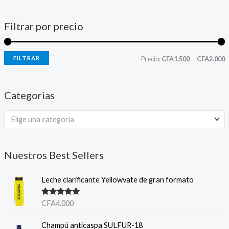
Filtrar por precio
FILTRAR
Precio:
CFA1.500
—
CFA2.000
Categorias
Elige una categoría
Nuestros Best Sellers
Leche clarificante Yellowvate de gran formato
Note
5.00
CFA
4.000
sur 5
Champú anticaspa SULFUR-18