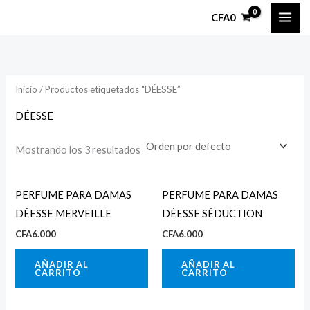
Ir
CFA
0
al
contenido
Inicio
/ Productos etiquetados “DÉESSE”
DÉESSE
Mostrando los 3 resultados
PERFUME PARA DAMAS
PERFUME PARA DAMAS
DÉESSE MERVEILLE
DÉESSE SÉDUCTION
CFA
6.000
CFA
6.000
AÑADIR AL
AÑADIR AL
CARRITO
CARRITO