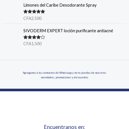
Limones del Caribe Desodorante Spray
Valorado en
CFA
2.500
5.00
de 5
SIVODERM EXPERT loción purificante antiacné
Valorado
CFA
1.500
en
4.00
de 5
Agreganos a tus contactos de Whatsapp y no te pierdas de nuestras
novedades, promociones y descuentos
Encuentranos en: