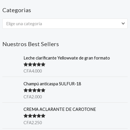
Categorias
Elige una categoría
Nuestros Best Sellers
Leche clarificante Yellowvate de gran formato
Valorado en
CFA
4.000
5.00
de 5
Champú anticaspa SULFUR-18
Valorado en
CFA
2.000
5.00
de 5
CREMA ACLARANTE DE CAROTONE
Valorado en
CFA
2.250
5.00
de 5