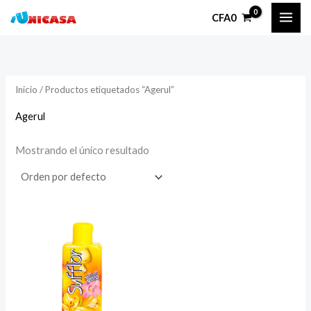
Ir
CFA
0
al
contenido
Inicio
/ Productos etiquetados “Agerul”
Agerul
Mostrando el único resultado