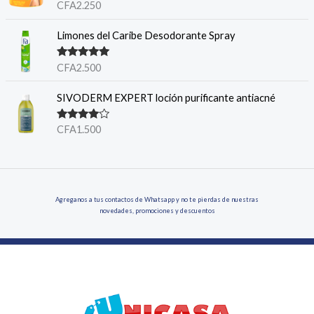
Valorado en
CFA
2.250
5.00
de 5
Limones del Caribe Desodorante Spray
Valorado en
CFA
2.500
5.00
de 5
SIVODERM EXPERT loción purificante antiacné
Valorado
CFA
1.500
en
4.00
de 5
Agreganos a tus contactos de Whatsapp y no te pierdas de nuestras
novedades, promociones y descuentos