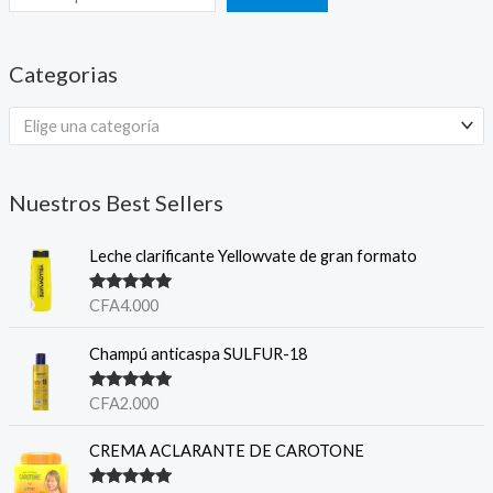
Categorias
Elige una categoría
Nuestros Best Sellers
Leche clarificante Yellowvate de gran formato
Valorado en
CFA
4.000
5.00
de 5
Champú anticaspa SULFUR-18
Valorado en
CFA
2.000
5.00
de 5
CREMA ACLARANTE DE CAROTONE