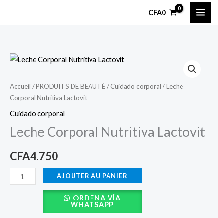
Aller
CFA
0
au
contenu
quantité
de
Leche
Accueil
/
PRODUITS DE BEAUTÉ
/
Cuidado corporal
/ Leche
Corporal Nutritiva Lactovit
Corporal
Nutritiva
Cuidado corporal
Lactovit
Leche Corporal Nutritiva Lactovit
CFA
4.750
AJOUTER AU PANIER
ORDENA VÍA
WHATSAPP