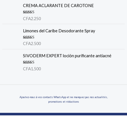
CREMA ACLARANTE DE CAROTONE
Valorado en
CFA
2.250
5.00
de 5
Limones del Caribe Desodorante Spray
Valorado en
CFA
2.500
5.00
de 5
SIVODERM EXPERT loción purificante antiacné
Valorado
CFA
1.500
en
4.00
de 5
Ajoutez-nous à vos contacts WhatsApp et ne manquez pas nos actualités,
promotions et réductions