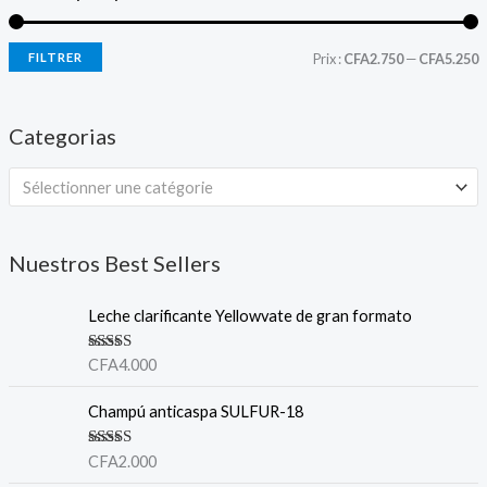
FILTRER
Prix :
CFA2.750
—
CFA5.250
Categorias
Sélectionner une catégorie
Nuestros Best Sellers
Leche clarificante Yellowvate de gran formato
Valorado en
CFA
4.000
5.00
de 5
Champú anticaspa SULFUR-18
Valorado en
CFA
2.000
5.00
de 5