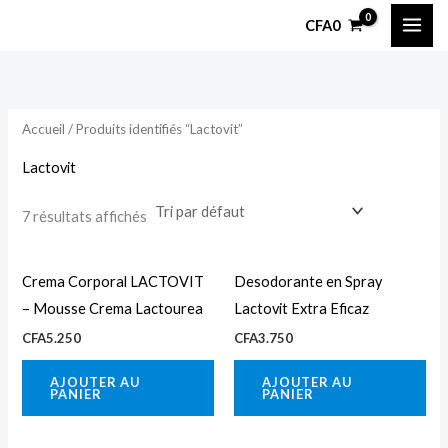
Aller
P
P
CFA
0
au
r
r
contenu
i
i
x
x
Accueil
/ Produits identifiés “Lactovit”
i
a
Lactovit
n
x
7 résultats affichés
Crema Corporal LACTOVIT
Desodorante en Spray
– Mousse Crema Lactourea
Lactovit Extra Eficaz
CFA
5.250
CFA
3.750
AJOUTER AU
AJOUTER AU
PANIER
PANIER