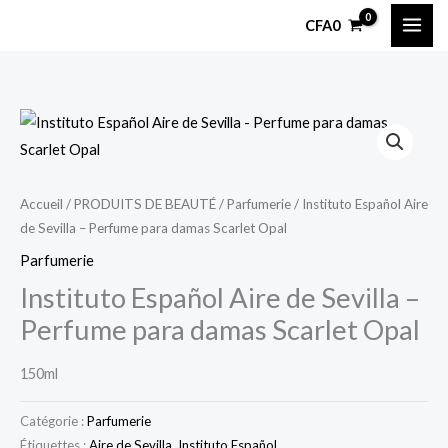
Aller
CFA
0
au
contenu
Accueil
/
PRODUITS DE BEAUTÉ
/
Parfumerie
/ Instituto Español Aire
de Sevilla – Perfume para damas Scarlet Opal
Parfumerie
Instituto Español Aire de Sevilla –
Perfume para damas Scarlet Opal
150ml
Catégorie :
Parfumerie
Étiquettes :
Aire de Sevilla
,
Instituto Español