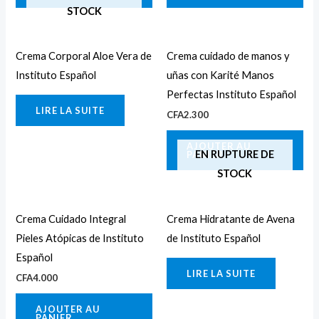
STOCK
Crema Corporal Aloe Vera de
Crema cuidado de manos y
Instituto Español
uñas con Karité Manos
Perfectas Instituto Español
LIRE LA SUITE
CFA
2.300
AJOUTER AU
EN RUPTURE DE
PANIER
STOCK
Crema Cuidado Integral
Crema Hidratante de Avena
Pieles Atópicas de Instituto
de Instituto Español
Español
LIRE LA SUITE
CFA
4.000
AJOUTER AU
PANIER