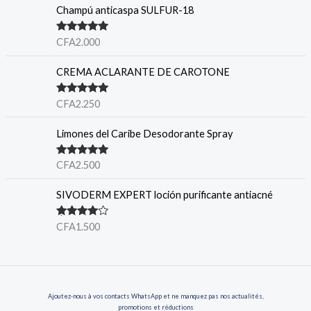
Champú anticaspa SULFUR-18
Valorado en
CFA
2.000
5.00
de 5
CREMA ACLARANTE DE CAROTONE
Valorado en
CFA
2.250
5.00
de 5
Limones del Caribe Desodorante Spray
Valorado en
CFA
2.500
5.00
de 5
SIVODERM EXPERT loción purificante antiacné
Valorado
CFA
1.500
en
4.00
de 5
Ajoutez-nous à vos contacts WhatsApp et ne manquez pas nos actualités,
promotions et réductions