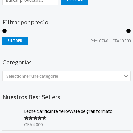
Filtrar por precio
FILTRER
Prix :
CFA0
—
CFA10.500
Categorias
Sélectionner une catégorie
Nuestros Best Sellers
Leche clarificante Yellowvate de gran formato
Valorado en
CFA
4.000
5.00
de 5