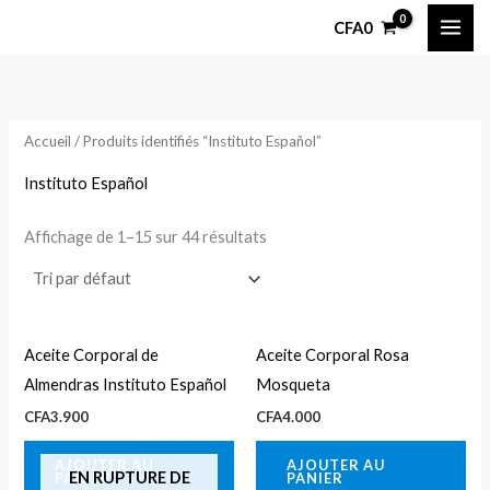
Aller
P
P
CFA
0
au
r
r
contenu
i
i
x
x
Accueil
/ Produits identifiés “Instituto Español”
i
a
Instituto Español
n
x
Affichage de 1–15 sur 44 résultats
Aceite Corporal de
Aceite Corporal Rosa
Almendras Instituto Español
Mosqueta
CFA
3.900
CFA
4.000
AJOUTER AU
AJOUTER AU
EN RUPTURE DE
PANIER
PANIER