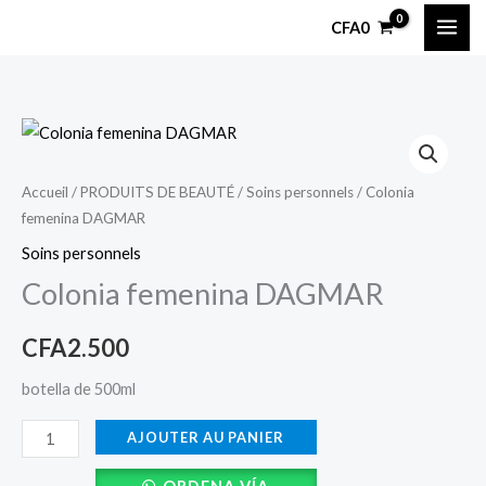
Aller
CFA
0
au
contenu
quantité
de
Colonia
Accueil
/
PRODUITS DE BEAUTÉ
/
Soins personnels
/ Colonia
femenina DAGMAR
femenina
DAGMAR
Soins personnels
Colonia femenina DAGMAR
CFA
2.500
botella de 500ml
AJOUTER AU PANIER