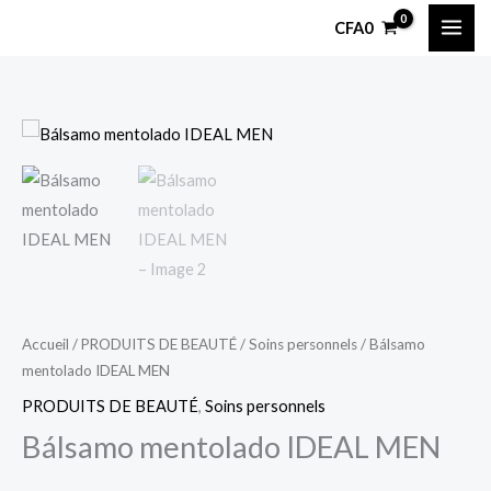
Aller
CFA
0
au
contenu
quantité
de
Bálsamo
mentolado
IDEAL
MEN
Accueil
/
PRODUITS DE BEAUTÉ
/
Soins personnels
/ Bálsamo
mentolado IDEAL MEN
PRODUITS DE BEAUTÉ
,
Soins personnels
Bálsamo mentolado IDEAL MEN