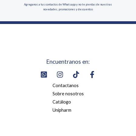
Agreganos a tus contactos de Whatsapp y no te pierdas de nuestras
novedades, promociones y descuentos
Encuentranos en:
Contactanos
Sobre nosotros
Catálogo
Unipharm