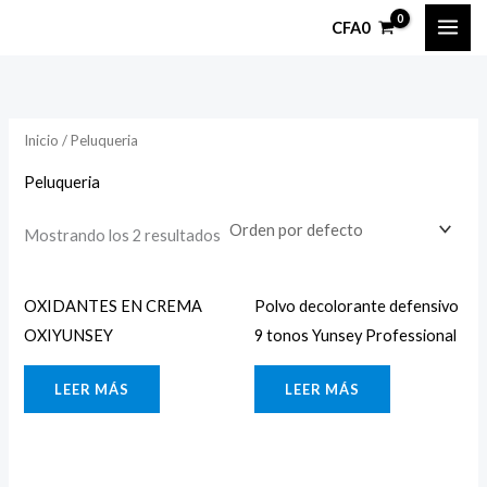
Ir
CFA
0
al
contenido
Inicio
/ Peluqueria
Peluqueria
Mostrando los 2 resultados
OXIDANTES EN CREMA
Polvo decolorante defensivo
OXIYUNSEY
9 tonos Yunsey Professional
LEER MÁS
LEER MÁS