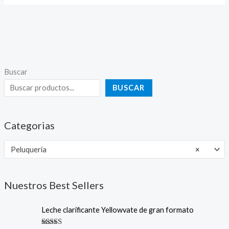
Buscar
BUSCAR
Categorias
Peluqueria
×
Nuestros Best Sellers
Leche clarificante Yellowvate de gran formato