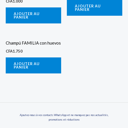
CFA
1.000
AJOUTER AU
PANIER
AJOUTER AU
PANIER
Champú FAMILIA con huevos
CFA
1.750
AJOUTER AU
PANIER
Ajoutez-nous à vos contacts WhatsApp et ne manquez pas nos actualités,
promotions et réductions