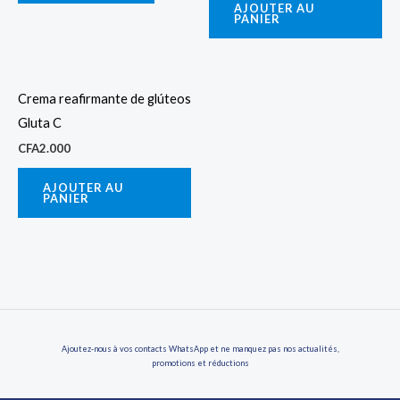
AJOUTER AU
PANIER
Crema reafirmante de glúteos
Gluta C
CFA
2.000
AJOUTER AU
PANIER
Ajoutez-nous à vos contacts WhatsApp et ne manquez pas nos actualités,
promotions et réductions