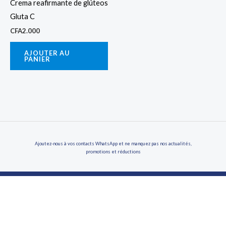
Crema reafirmante de glúteos
Gluta C
CFA
2.000
AJOUTER AU
PANIER
Ajoutez-nous à vos contacts WhatsApp et ne manquez pas nos actualités,
promotions et réductions